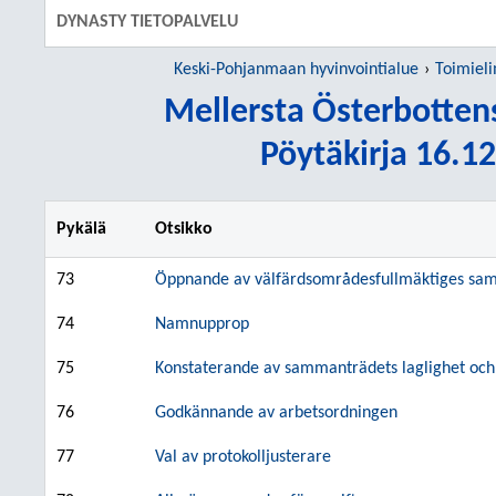
DYNASTY TIETOPALVELU
Keski-Pohjanmaan hyvinvointialue
Toimiel
Mellersta Österbotten
Pöytäkirja 16.12
Pykälä
Otsikko
73
Öppnande av välfärdsområdesfullmäktiges sa
74
Namnupprop
75
Konstaterande av sammanträdets laglighet och 
76
Godkännande av arbetsordningen
77
Val av protokolljusterare