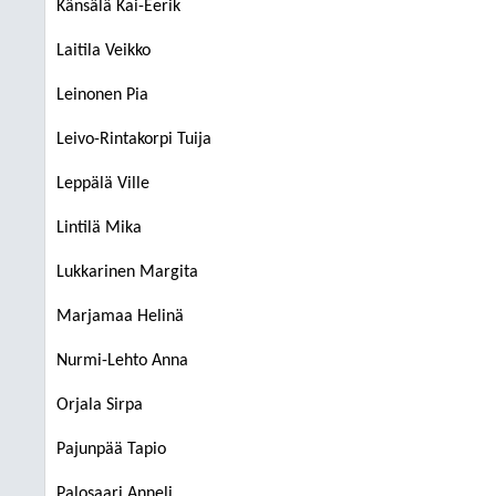
Känsälä Kai-Eerik
Laitila Veikko
Leinonen Pia
Leivo-Rintakorpi Tuija
Leppälä Ville
Lintilä Mika
Lukkarinen Margita
Marjamaa Helinä
Nurmi-Lehto Anna
Orjala Sirpa
Pajunpää Tapio
Palosaari Anneli