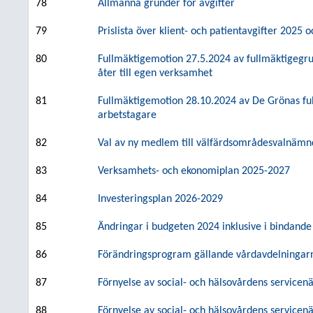
78
Allmänna grunder för avgifter
79
Prislista över klient- och patientavgifter 2025
80
Fullmäktigemotion 27.5.2024 av fullmäktigegru
åter till egen verksamhet
81
Fullmäktigemotion 28.10.2024 av De Grönas fu
arbetstagare
82
Val av ny medlem till välfärdsområdesvalnäm
83
Verksamhets- och ekonomiplan 2025-2027
84
Investeringsplan 2026-2029
85
Ändringar i budgeten 2024 inklusive i bindan
86
Förändringsprogram gällande vårdavdelningar
87
Förnyelse av social- och hälsovårdens servicenät
88
Förnyelse av social- och hälsovårdens servicenä