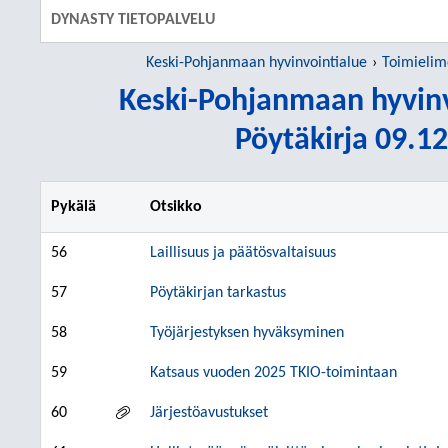
DYNASTY TIETOPALVELU
Keski-Pohjanmaan hyvinvointialue
Toimielim
Keski-Pohjanmaan hyvinv
Pöytäkirja 09.12
Pykälä
Otsikko
56
Laillisuus ja päätösvaltaisuus
57
Pöytäkirjan tarkastus
58
Työjärjestyksen hyväksyminen
59
Katsaus vuoden 2025 TKIO-toimintaan
60
Järjestöavustukset