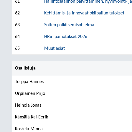
61
Hallintosäännön päivittäminen, hyvinvointi- j
62
Kehittämis- ja innovaatiokilpailun tulokset
63
Soiten palkitsemisohjelma
64
HR:n painotukset 2026
65
Muut asiat
Osallistuja
Torppa Hannes
Urpilainen Pirjo
Heinola Jonas
Känsälä Kai-Eerik
Koskela Minna