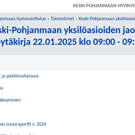
KESKI-POHJANMAAN HYVINVO
janmaan hyvinvointialue
Toimielimet
Keski-Pohjanmaan yksilöasio
ski-Pohjanmaan yksilöasioiden jao
ytäkirja 22.01.2025 klo 09:00 - 09
s ja päätösvaltaisuus
us
väksyminen
ton vuosiraportti v. 2024