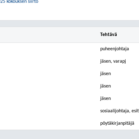
25 kokouksen siirto
Tehtävä
puheenjohtaja
jäsen, varapj
jäsen
jäsen
jäsen
sosiaalijohtaja, esit
pöytäkirjanpitäjä