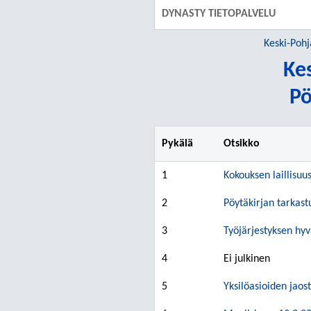
DYNASTY TIETOPALVELU
Keski-Poh
Ke
Pö
Pykälä
Otsikko
1
Kokouksen laillisuu
2
Pöytäkirjan tarkast
3
Työjärjestyksen hy
4
Ei julkinen
5
Yksilöasioiden jaos