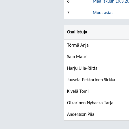
6
Maaliskuun 19.3.20
7
Muut asiat
Osallistuja
Törmä Anja
Salo Mauri
Harju Ulla-Riitta
Juusela-Pekkarinen Sirkka
Kivelä Tomi
Oikarinen-Nybacka Tarja
Andersson Piia