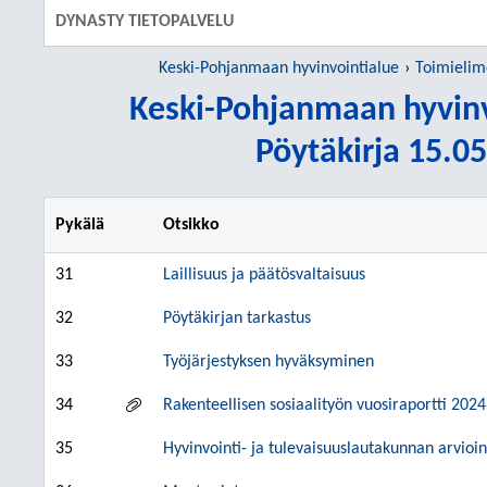
DYNASTY TIETOPALVELU
Keski-Pohjanmaan hyvinvointialue
Toimielim
Keski-Pohjanmaan hyvinv
Pöytäkirja 15.05
Pykälä
Otsikko
31
Laillisuus ja päätösvaltaisuus
32
Pöytäkirjan tarkastus
33
Työjärjestyksen hyväksyminen
34
Rakenteellisen sosiaalityön vuosiraportti 2024
35
Hyvinvointi- ja tulevaisuuslautakunnan arvioi