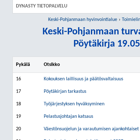
DYNASTY TIETOPALVELU
Keski-Pohjanmaan hyvinvointialue
Toimieli
Keski-Pohjanmaan turva
Pöytäkirja 19.05
Pykälä
Otsikko
16
Kokouksen laillisuus ja päätösvaltaisuus
17
Pöytäkirjan tarkastus
18
Työjärjestyksen hyväksyminen
19
Pelastusjohtajan katsaus
20
Väestönsuojelun ja varautumisen ajankohtaiset 