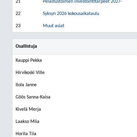
21
Pelastustoimen investointitarpeet 2027-
22
Syksyn 2026 kokousaikataulu
23
Muut asiat
Osallistuja
Kauppi Pekka
Hirvikoski Ville
Ilola Janne
Göös Sanna-Kaisa
Kivelä Merja
Laakso Miia
Horila Tiia