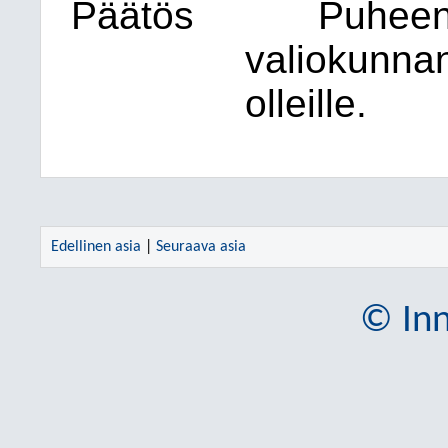
Päätös
Puheenj
valiokunna
olleille.
Edellinen asia
|
Seuraava asia
© Inn