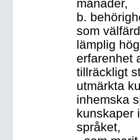
månader,
b. behörighe
som välfärd
lämplig hö
erfarenhet 
tillräckligt
utmärkta ku
inhemska sp
kunskaper 
språket,