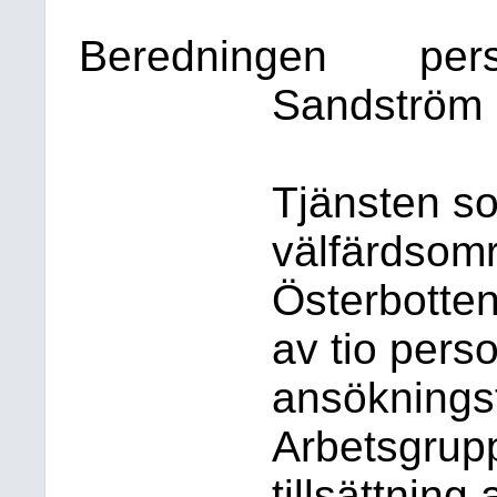
Beredningen
per
Sandström
Tjänsten s
välfärdsomr
Österbotte
av tio pers
ansökningst
Arbetsgrup
tillsättning