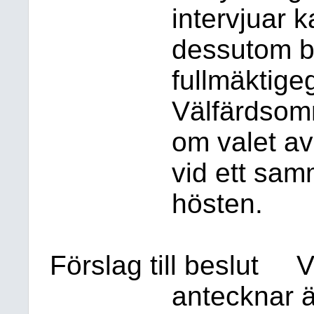
intervjuar 
dessutom b
fullmäktige
Välfärdsomr
om valet av
vid ett sam
hösten.
Förslag till beslut
V
antecknar 