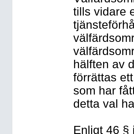
tills vidare 
tjänsteförhå
välfärdsomr
välfärdsomr
hälften av 
förrättas et
som har fått
detta val har
Enligt 46 §