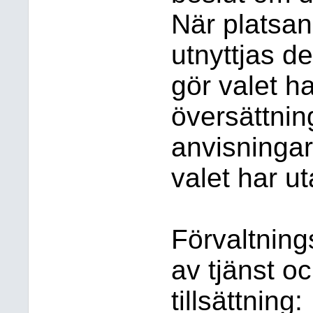
När platsa
utnyttjas d
gör valet har
översättnin
anvisninga
valet har ut
Förvaltnin
av tjänst o
tillsättning: