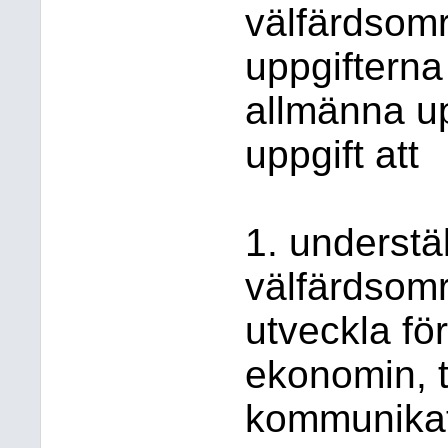
välfärdsomr
uppgifterna
allmänna up
uppgift att
1. understä
välfärdsom
utveckla fö
ekonomin, t
kommunikat