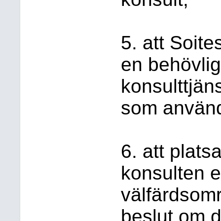
5. att Soit
en behövli
konsulttjän
som använ
6. att plat
konsulten ef
välfärdsomr
beslut om 