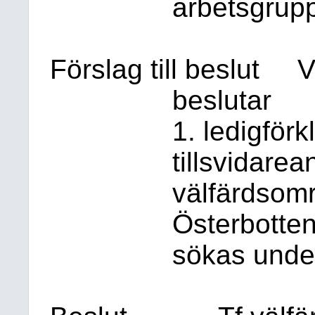
arbetsgrup
Förslag till beslut
V
beslutar
1. ledigförk
tillsvidare
välfärdsomr
Österbotten
sökas unde