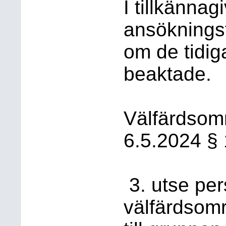
I tillkännag
ansöknings
om de tidig
beaktade.
Välfärdsom
6.5.2024 § 
3. utse pe
välfärdsom