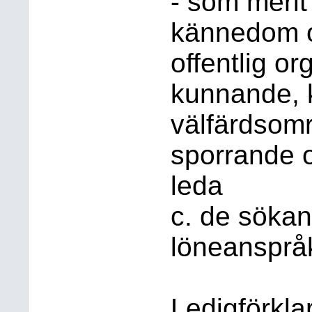
- som meri
kännedom o
offentlig o
kunnande,
välfärdsomr
sporrande 
leda
c. de sökan
löneansprå
Ledigförkla