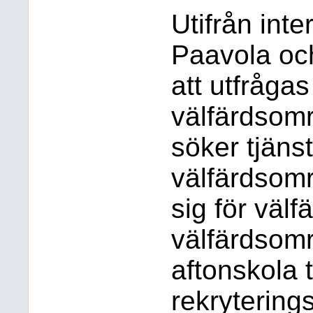
Utifrån int
Paavola och
att utfrågas
välfärdsom
söker tjäns
välfärdsomr
sig för väl
välfärdsom
aftonskola 
rekrytering