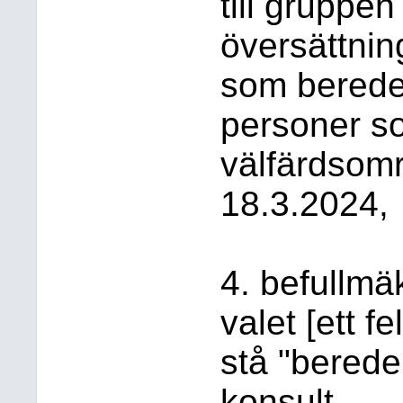
till gruppen
översättnin
som bereder
personer so
välfärdsom
18.3.2024,
4. befullmä
valet [ett f
stå "berede
konsult,