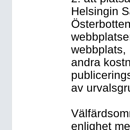
Helsingin 
Österbotten
webbplatse
webbplats, 
andra kostn
publicering
av urvalsg
Välfärdsomr
enlighet med