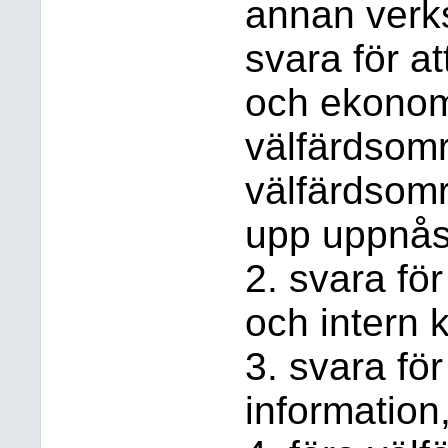
annan verks
svara för a
och ekono
välfärdsom
välfärdsomr
upp uppnås
2. svara för
och intern k
3. svara fö
information