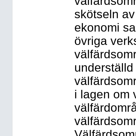
välfärdsomr
skötseln av
ekonomi sa
övriga ver
välfärdsomr
underställd
välfärdsomr
i lagen om 
välfärdomr
välfärdsomr
Välfärdsomr