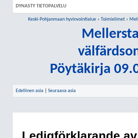
DYNASTY TIETOPALVELU
Keski-Pohjanmaan hyvinvointialue
Toimielimet
Mell
Mellerst
välfärdso
Pöytäkirja 09
Edellinen asia
|
Seuraava asia
Ledigförklarande av