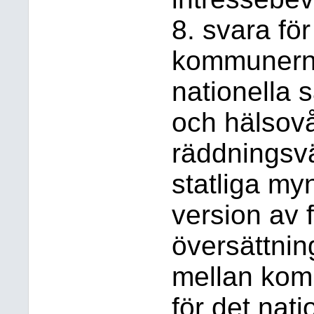
8. svara f
kommunerna
nationella 
och hälsov
räddningsv
statliga my
version av 
översättnin
mellan kom
för det nat