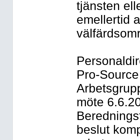
tjänsten ell
emellertid 
välfärdsom
Personaldir
Pro-Source
Arbetsgrup
möte 6.6.20
Beredningst
beslut komp