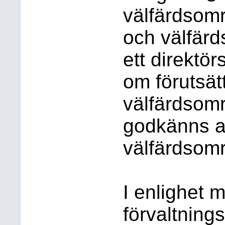
välfärdsom
och välfär
ett direktör
om förutsät
välfärdsomr
godkänns 
välfärdsom
I enlighet 
förvaltning