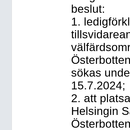
beslut:
1. ledigförk
tillsvidare
välfärdsomr
Österbotten
sökas unde
15.7.2024;
2. att plat
Helsingin 
Österbotten