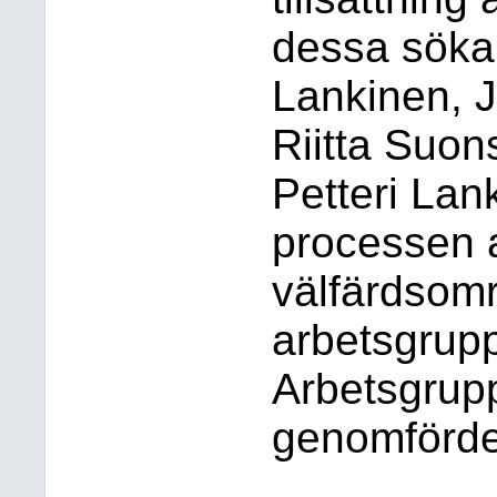
dessa sökand
Lankinen, J
Riitta Suon
Petteri Lan
processen a
välfärdsomr
arbetsgrupp
Arbetsgrupp
genomförde