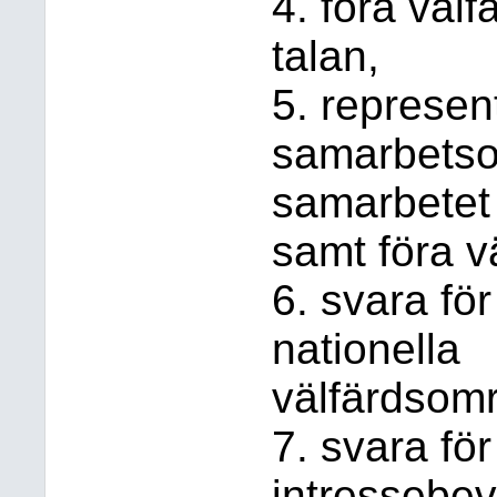
4. föra väl
talan,
5. represen
samarbetso
samarbetet
samt föra v
6. svara fö
nationella
välfärdsomr
7. svara fö
intressebev