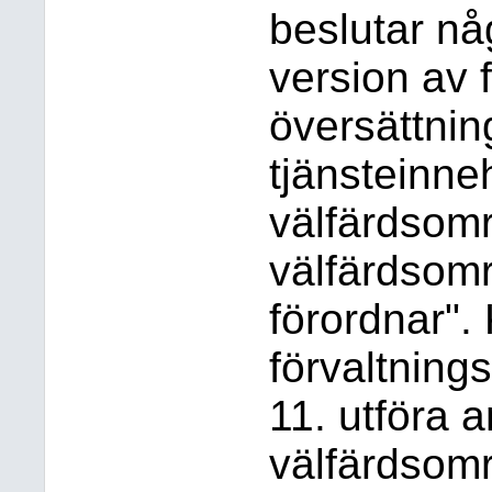
beslutar nå
version av 
översättnin
tjänsteinn
välfärdsomr
välfärdsomr
förordnar".
förvaltning
11. utföra 
välfärdsomr