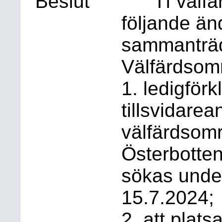
Beslut
Tf välf
följande än
sammanträd
Välfärdsomr
1. ledigförk
tillsvidare
välfärdsomr
Österbotten
sökas unde
15.7.2024;
2. att plat