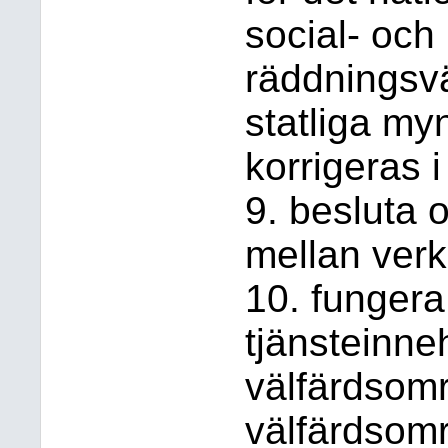
social- och
räddningsv
statliga my
korrigeras i
9. besluta 
mellan ver
10. fungera
tjänsteinn
välfärdsomr
välfärdsomr