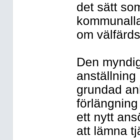
det sätt so
kommunallag
om välfärd
Den myndig
anställning
grundad an
förlängning
ett nytt an
att lämna t