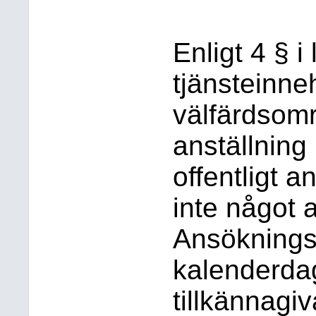
Enligt 4 § 
tjänsteinn
välfärdsomr
anställning 
offentligt 
inte något 
Ansökningst
kalenderdag
tillkännagiv