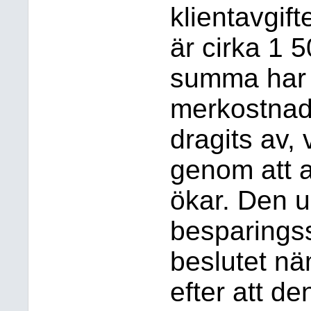
klientavgift
är cirka 1 
summa har 
merkostnad
dragits av,
genom att a
ökar. Den 
besparings
beslutet n
efter att d