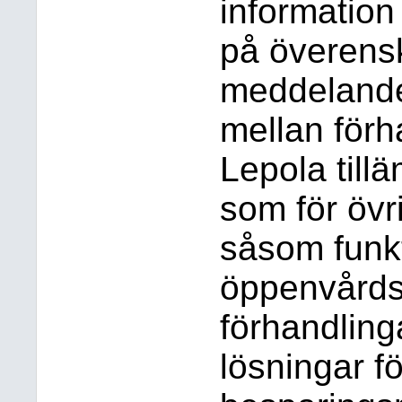
information
på överens
meddeland
mellan förh
Lepola til
som för övr
såsom funk
öppenvårdst
förhandling
lösningar f