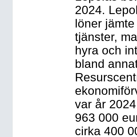
2024. Lepol
löner jämte
tjänster, m
hyra och in
bland annat
Resurscentr
ekonomiför
var år 202
963 000 eur
cirka 400 0