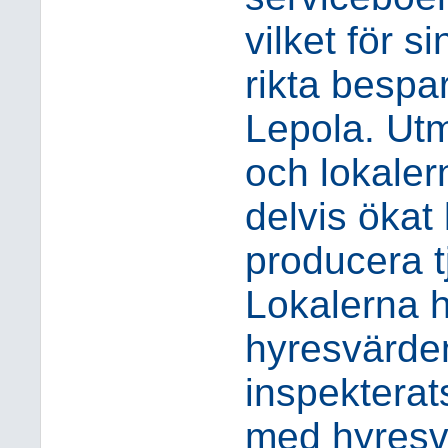
vilket för s
rikta bespar
Lepola. Ut
och lokaler
delvis ökat
producera t
Lokalerna h
hyresvärde
inspekterat
med hyresv