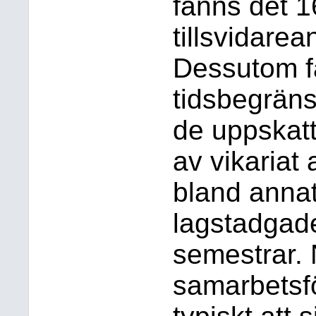
fanns det 1
tillsvidarea
Dessutom fa
tidsbegräns
de uppskat
av vikariat 
bland annat
lagstadgade
semestrar. 
samarbetsfö