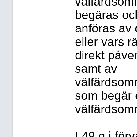
välfärdsom
begäras oc
anföras av 
eller vars rä
direkt påve
samt av
välfärdso
som begär 
välfärdsom
I 49 g i för