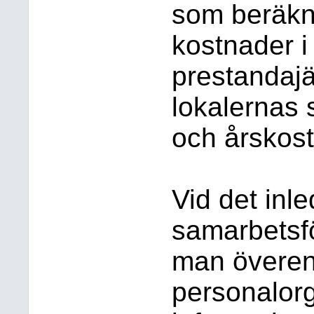
som beräkna
kostnader i
prestandaj
lokalernas 
och årskos
Vid det inl
samarbetsf
man övere
personalorg