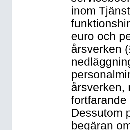
inom Tjänst
funktionshi
euro och pe
årsverken (
nedläggning
personalmi
årsverken,
fortfarande
Dessutom p
begäran om