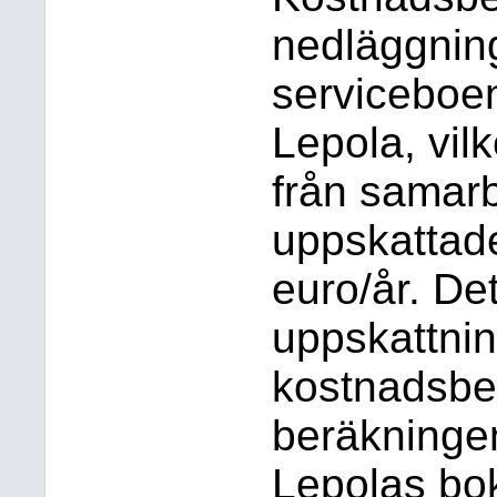
nedläggning
serviceboe
Lepola, vilk
från samar
uppskattad
euro/år. De
uppskattni
kostnadsbe
beräkninge
Lepolas bok