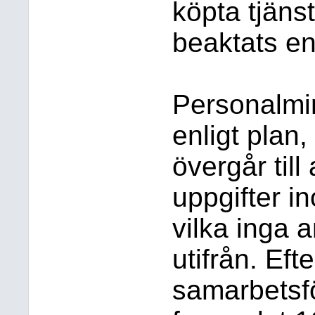
köpta tjäns
beaktats en
Personalmi
enligt plan
övergår till
uppgifter in
vilka inga 
utifrån. Efte
samarbetsfö