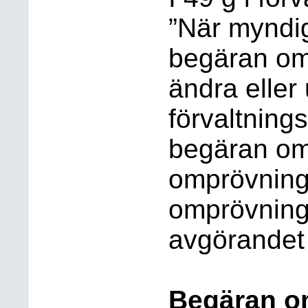
”När myndig
begäran om
ändra eller
förvaltnings
begäran om
omprövning
omprövning
avgörandet 
Begäran o