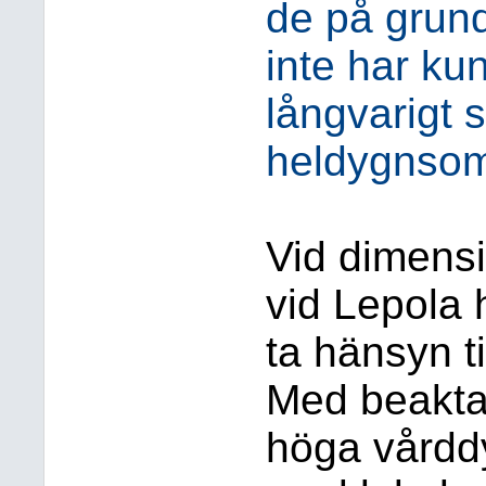
de på grund 
inte har ku
långvarigt
heldygnsom
Vid dimens
vid Lepola 
ta hänsyn t
Med beaktan
höga vårdd