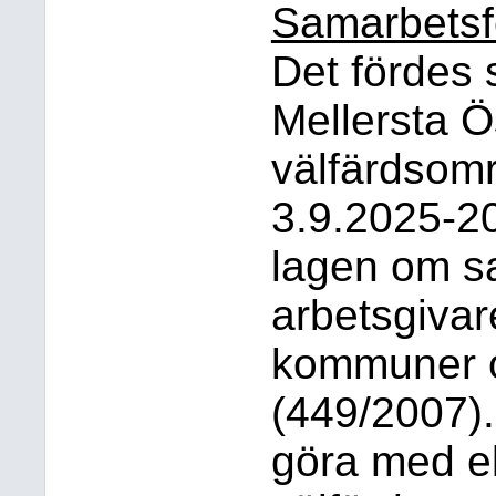
Samarbetsf
Det fördes 
Mellersta Ö
välfärdsom
3.9.2025-20
lagen om s
arbetsgivar
kommuner o
(449/2007).
göra med e