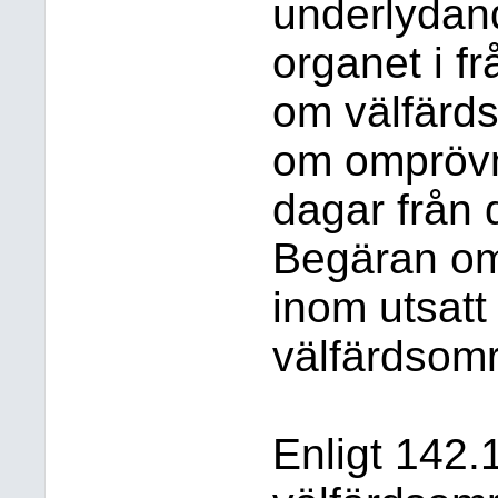
underlydan
organet i fr
om välfärd
om omprövn
dagar från 
Begäran om
inom utsatt
välfärdsom
Enligt 142.