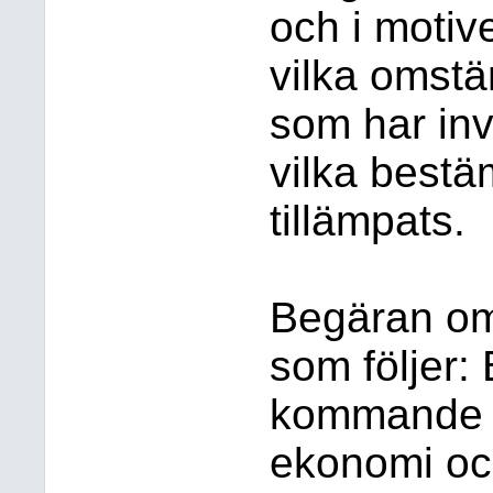
och i motiv
vilka omstä
som har in
vilka best
tillämpats.
Begäran om
som följer: 
kommande å
ekonomi oc