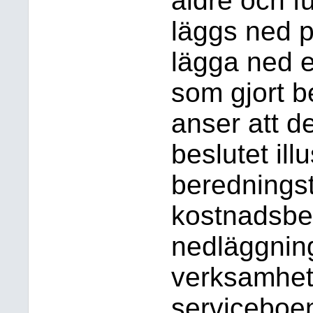
äldre och f
läggs ned p
lägga ned 
som gjort 
anser att d
beslutet ill
berednings
kostnadsbe
nedläggnin
verksamhet
serviceboe