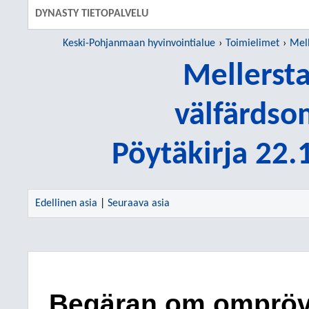
DYNASTY TIETOPALVELU
Keski-Pohjanmaan hyvinvointialue
Toimielimet
Mell
Mellerst
välfärdso
Pöytäkirja 22
Edellinen asia
|
Seuraava asia
Begäran om omprövn