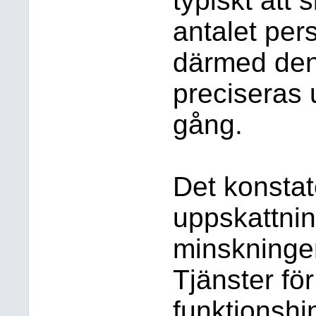
typiskt att 
antalet pe
därmed den
preciseras 
gång.
Det konstat
uppskattnin
minskninge
Tjänster fö
funktionshi