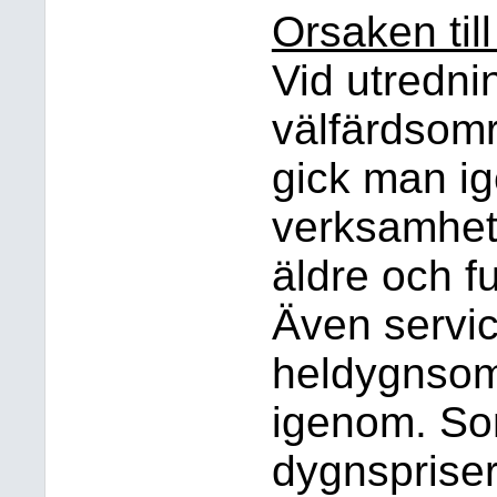
Orsaken till
Vid utrednin
välfärdsom
gick man ig
verksamhet
äldre och f
Även servi
heldygnsom
igenom. So
dygnspriser