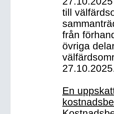
27.10.2025 
till välfär
sammanträd
från förhan
övriga dela
välfärdsom
27.10.2025
En uppskat
kostnadsbe
Kostnadsbes