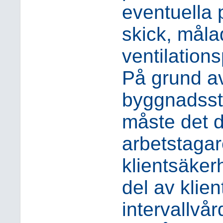
eventuella 
skick, måla
ventilation
På grund a
byggnadsstr
måste det d
arbetstagare
klientsäke
del av klie
intervallvår