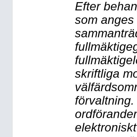
Efter beha
som anges i 
sammanträ
fullmäktig
fullmäktige
skriftliga m
välfärdsom
förvaltning.
ordföranden 
elektroniskt