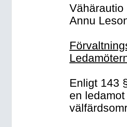
Vähärautio
Annu Leso
Förvaltnin
Ledamötern
Enligt 143 
en ledamot 
välfärdsomr