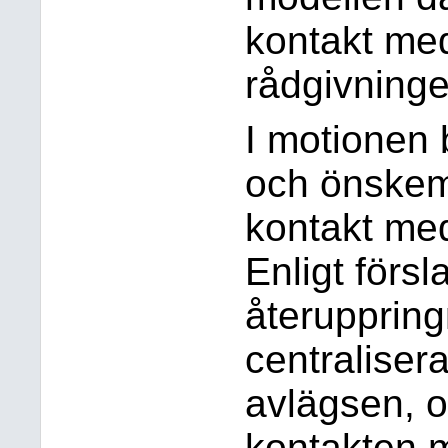
kontakt me
rådgivninge
I motionen 
och önskem
kontakt me
Enligt förs
återupprin
centraliser
avlägsen, o
kontakten 