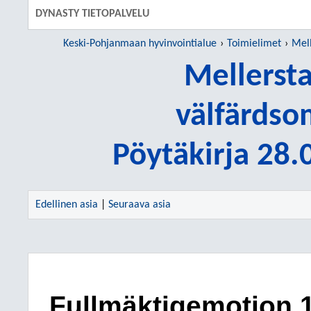
DYNASTY TIETOPALVELU
Keski-Pohjanmaan hyvinvointialue
Toimielimet
Mell
Mellerst
välfärdso
Pöytäkirja 28
Edellinen asia
|
Seuraava asia
Fullmäktigemotion 1