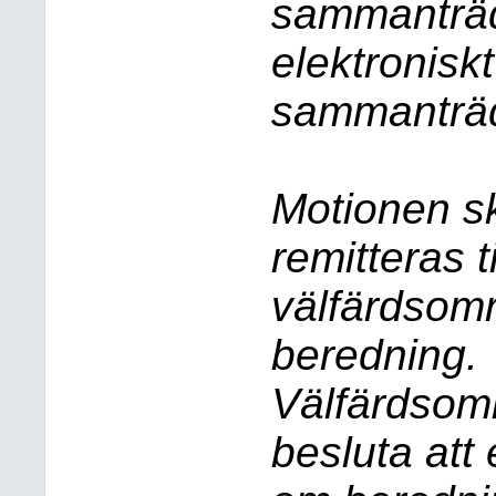
sammanträd
elektronisk
sammanträd
Motionen s
remitteras ti
välfärdsomr
beredning.
Välfärdsom
besluta att