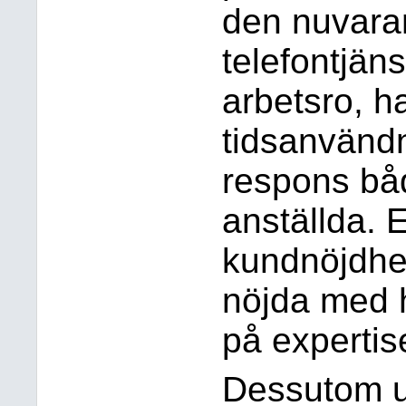
den nuvara
telefontjän
arbetsro, ha
tidsanvändn
respons bå
anställda. E
kundnöjdhet
nöjda med h
på expertis
Dessutom u