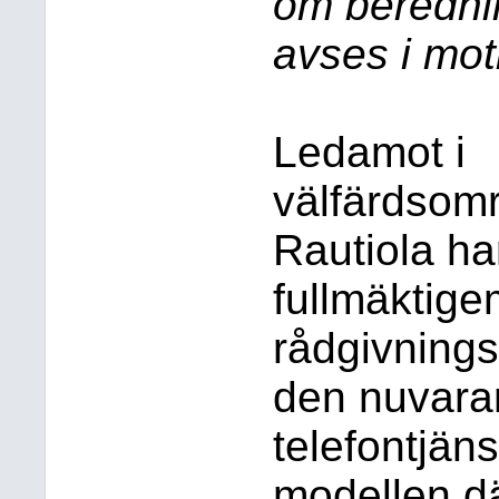
om beredni
avses i mot
Ledamot i
välfärdsomr
Rautiola ha
fullmäktige
rådgivnings
den nuvara
telefontjäns
modellen dä