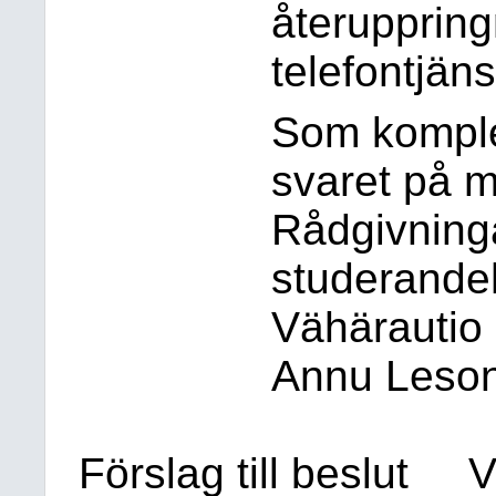
återupprin
telefontjäns
Som komplet
svaret på 
Rådgivninga
studerande
Vähärautio
Annu Leso
Förslag till beslut
V