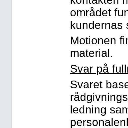
området fun
kundernas 
Motionen f
material.
Svar på ful
Svaret base
rådgivnings
ledning sa
personalenk