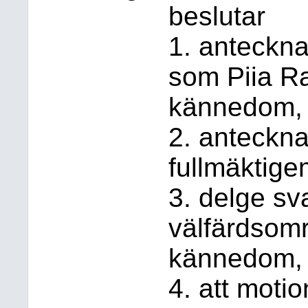
beslutar
1. anteckna
som Piia Ra
kännedom,
2. anteckna
fullmäktig
3. delge svar
välfärdsomr
kännedom,
4. att moti