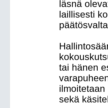
läsnä oleva
laillisesti k
päätösvalta
Hallintosä
kokouskuts
tai hänen 
varapuheen
ilmoitetaan
sekä käsitel