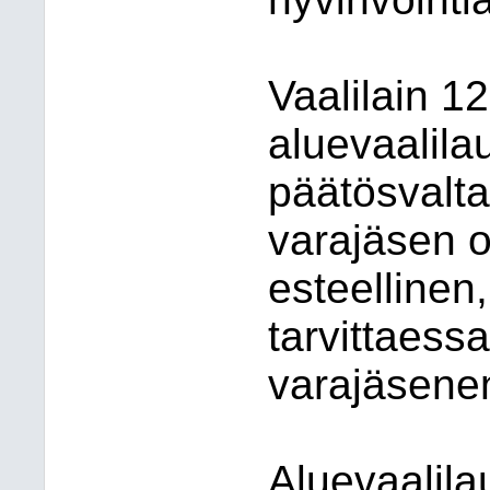
Vaalilain 1
aluevaalila
päätösvalta
varajäsen on
esteellinen,
tarvittaess
varajäsene
Aluevaalila