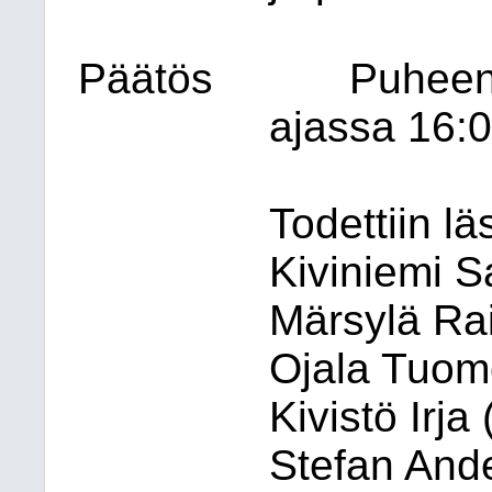
Päätös
Puheen
ajassa 16:0
Todettiin lä
Kiviniemi S
Märsylä Ra
Ojala Tuom
Kivistö Irja
Stefan Ande