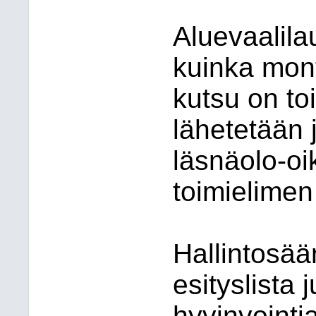
Aluevaalila
kuinka mon
kutsu on to
lähetetään j
läsnäolo-oik
toimielimen
Hallintosä
esityslista 
hyvinvointi