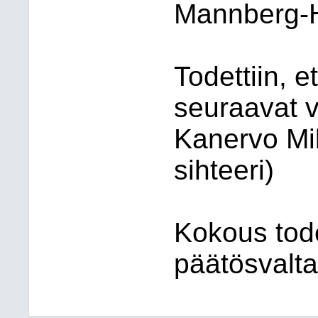
Mannberg-Hi
Todettiin, e
seuraavat vi
Kanervo Mi
sihteeri)
Kokous todet
päätösvalta