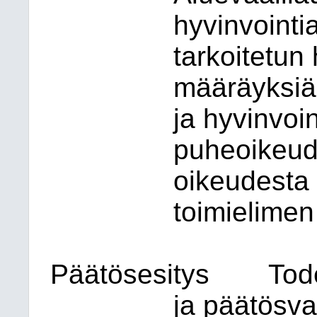
hyvinvointi
tarkoitetun
määräyksiä 
ja hyvinvoin
puheoikeud
oikeudesta
toimielimen
Päätösesitys
Tod
ja päätösva