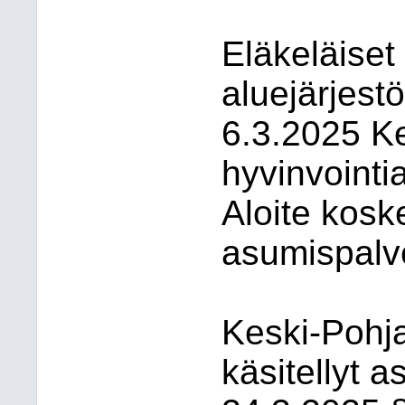
Eläkeläiset
aluejärjestö
6.3.2025 K
hyvinvointia
Aloite kos
asumispalv
Keski-Pohj
käsitellyt 