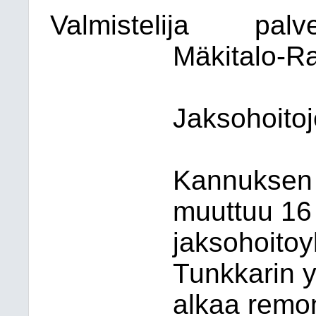
Valmistelija
palv
Mäkitalo-Ra
Jaksohoito
Kannuksen 
muuttuu 16 
jaksohoitoy
Tunkkarin y
alkaa remont