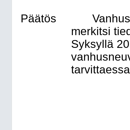
Päätös
Vanhus
merkitsi ti
Syksyllä 20
vanhusneuvo
tarvittaess