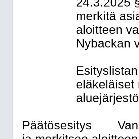
24.3.2025 §
merkitä asia
aloitteen v
Nybackan va
Esityslistan
eläkeläiset
aluejärjestö
Päätösesitys
Van
ja merkitsee aloitteen