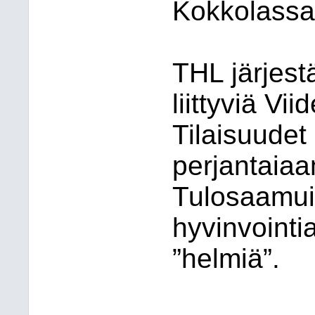
Kokkolassa
THL järjes
liittyviä Vi
Tilaisuudet
perjantaiaa
Tulosaamui
hyvinvointi
”helmiä”.