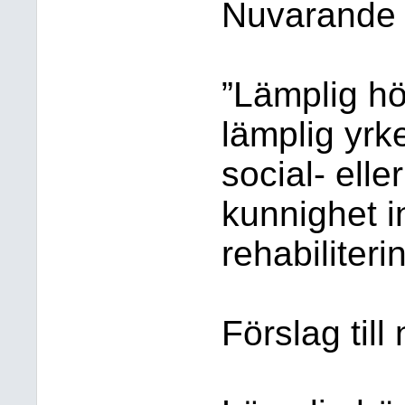
Nuvarande 
”Lämplig h
lämplig yr
social- ell
kunnighet 
rehabiliter
Förslag til