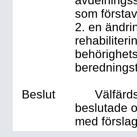
avdelningssk
som första
2. en ändri
rehabiliter
behörighets
berednings
Beslut
Välfärd
beslutade o
med förslage