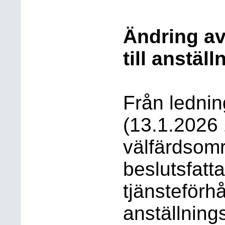
Ändring av
till anstäl
Från ledni
(13.1.2026 
välfärdsomr
beslutsfatt
tjänsteförhå
anställnings