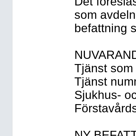
Det föreslå
som avdelni
befattning 
NUVARAND
Tjänst som
Tjänst num
Sjukhus- oc
Förstavård
NY BEFAT