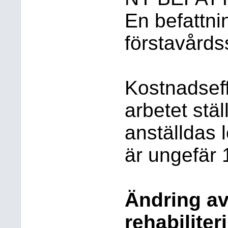
En befattn
förstavård
Kostnadseff
arbetet stä
anställdas 
är ungefär 
Ändring a
rehabilite