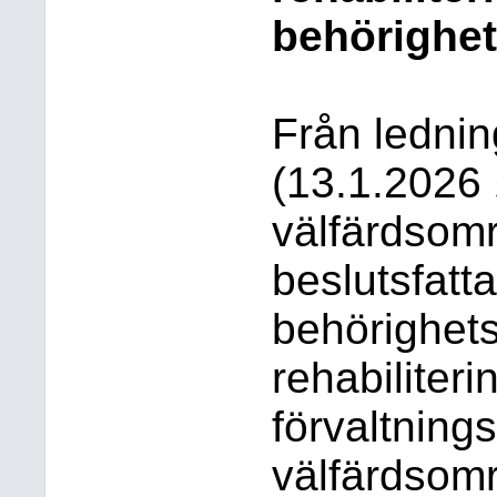
behörighe
Från ledni
(13.1.2026 
välfärdsomr
beslutsfatt
behörighets
rehabiliteri
förvaltning
välfärdsom