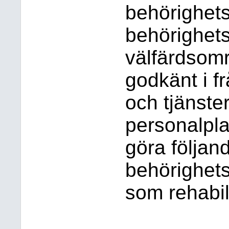
behörighets
behörighet
välfärdsom
godkänt i f
och tjänste
personalpla
göra följan
behörighets
som rehabil