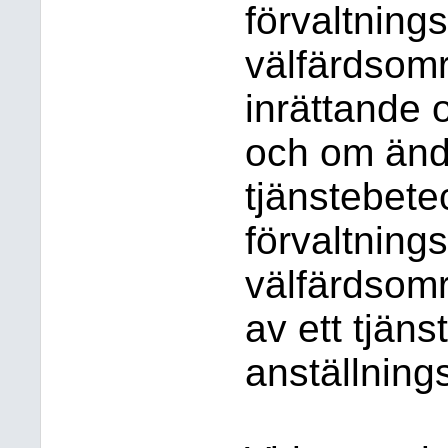
förvaltning
välfärdsom
inrättande 
och om änd
tjänstebetec
förvaltning
välfärdsom
av ett tjänst
anställning