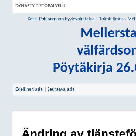
DYNASTY TIETOPALVELU
Keski-Pohjanmaan hyvinvointialue
Toimielimet
Mell
Mellerst
välfärdso
Pöytäkirja 26
Edellinen asia
|
Seuraava asia
Ändring av tjänstefö