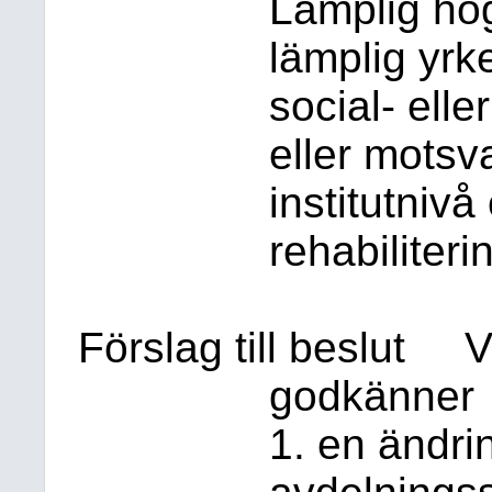
Lämplig hö
lämplig yr
social- ell
eller motsv
institutniv
rehabiliter
Förslag till beslut
V
godkänner
1. en ändri