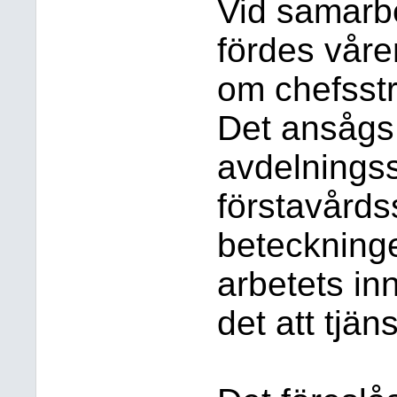
Vid samarb
fördes vår
om chefsstr
Det ansågs 
avdelnings
förstavårds
beteckninge
arbetets in
det att tjän