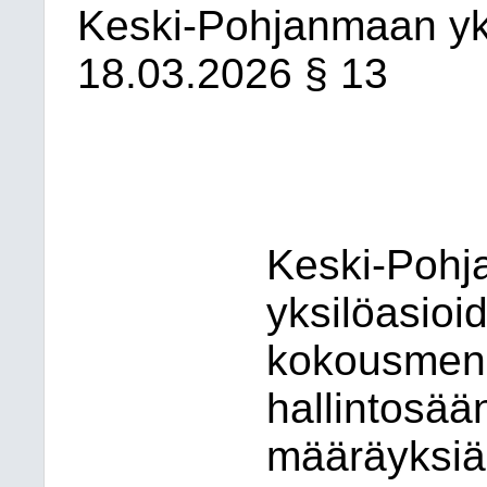
Keski-Pohjanmaan yks
18.03.2026
§ 13
Keski-Pohj
yksilöasioi
kokousmene
hallintosää
määräyksiä