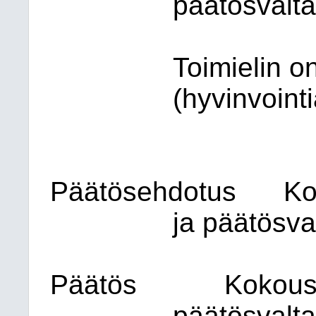
päätösvalta
Toimielin
o
(hyvinvointi
Päätösehdotus
Ko
ja päätösva
Päätös
Kokous t
päätösvalta