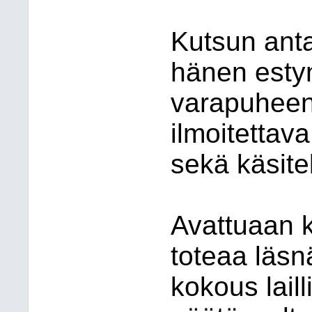
Kutsun anta
hänen esty
varapuheenj
ilmoitettav
sekä käsitel
Avattuaan 
toteaa läsn
kokous laill