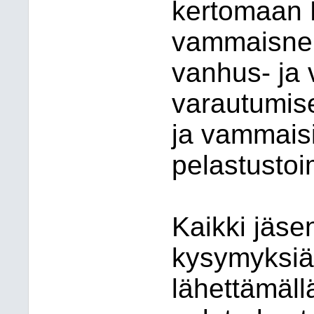
kertomaan 
vammaisneu
vanhus- ja
varautumise
ja vammaisii
pelastustoi
Kaikki jäse
kysymyksiä 
lähettämäl