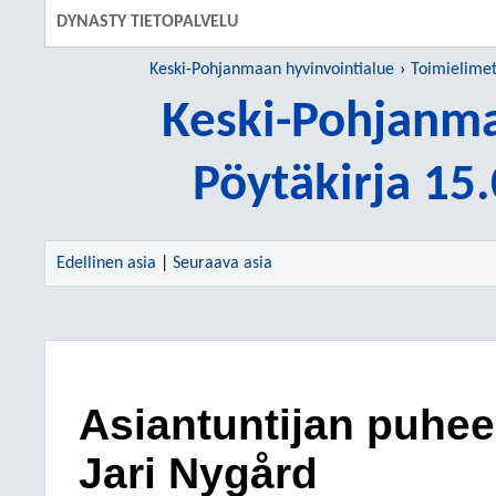
DYNASTY TIETOPALVELU
Keski-Pohjanmaan hyvinvointialue
Toimielime
Keski-Pohjanm
Pöytäkirja 15
Edellinen asia
|
Seuraava asia
Asiantuntijan puhee
Jari Nygård