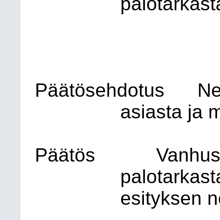
palotarkasta
Päätösehdotus
Ne
asiasta ja m
Päätös
Vanhus
palotarkast
esityksen n